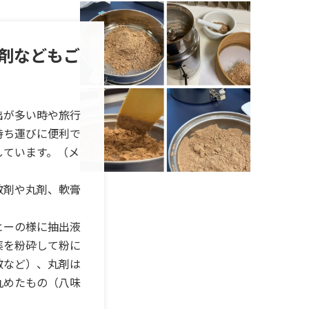
剤などもご
出が多い時や旅行
持ち運びに便利で
しています。（メ
散剤や丸剤、軟膏
ヒーの様に抽出液
薬を粉砕して粉に
散など）、丸剤は
丸めたもの（八味