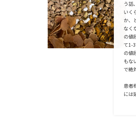
う話
いく
か、
なく
の値
て1-
の値
もな
で絶
患者
には