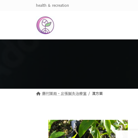
コ
ナ
health ＆ recreation
ン
ビ
テ
ゲ
ン
ー
ツ
シ
へ
ョ
ス
ン
キ
に
ッ
移
プ
動
藤村薬局・出張鍼灸治療室
漢方薬