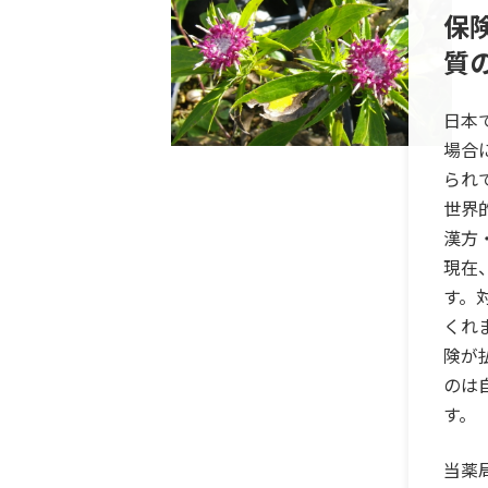
保
質
日本
場合
られ
世界
漢方
現在
す。
くれ
険が
のは
す。
当薬