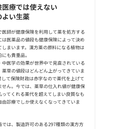
険医療では使えない
のよい生薬
で医師が健康保険を利用して薬を処方する
には医薬品の値段も健康保険によって決め
てしまいます。漢方薬の原料になる植物は
的にも貴重品。
・中医学の効果が世界中で見直されている
、薬草の値段はどんどん上がってきていま
対して保険財政は赤字なので薬代を上げて
ません。今では、薬草の仕入れ値が健康保
払ってくれる薬代を超えてしまい良質なも
自由診療でしか使えなくなってきていま
局では、製造許可のある297種類の漢方方