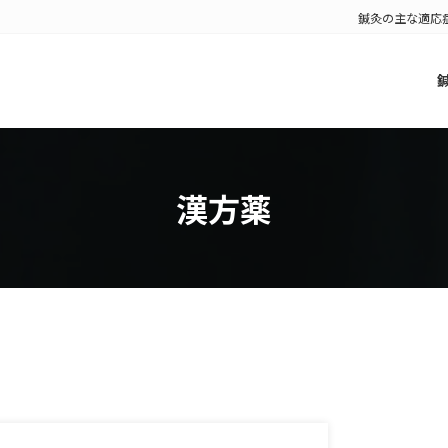
鍼灸の主な適応
漢方薬